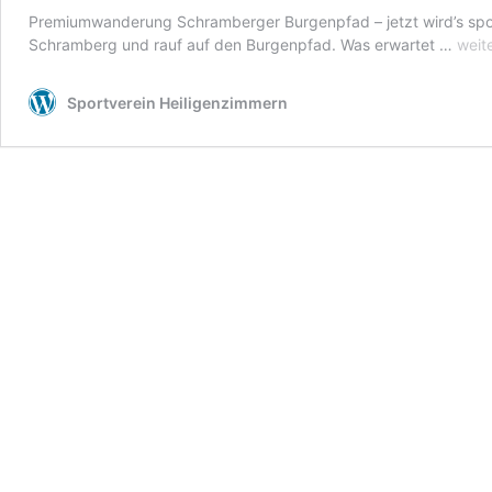
Premiumwanderung Schramberger Burgenpfad – jetzt wird’s spor
Wand
Schramberg und rauf auf den Burgenpfad. Was erwartet …
weit
#3:
Jetz
Sportverein Heiligenzimmern
geht
es
in
den
Schw