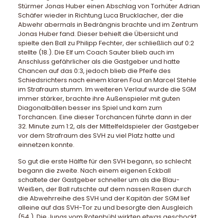
Stürmer Jonas Huber einen Abschlag von Torhüter Adrian
Schäfer wieder in Richtung Luca Brucklacher, der die
Abwehr abermals in Bedrängnis brachte und im Zentrum
Jonas Huber fand. Dieser behielt die Übersicht und
spielte den Ball zu Philipp Fechter, der schließlich auf 0:2
stellte (18.). Die Elf um Coach Sauter blieb auch im
Anschluss gefährlicher als die Gastgeber und hatte
Chancen auf das 0:3, jedoch blieb die Pfeife des
Schiedsrichters nach einem klaren Foul an Marcel Stehle
im Strafraum stumm. Im weiteren Verlauf wurde die SGM
immer stärker, brachte ihre Außenspieler mit guten
Diagonalbällen besser ins Spiel und kam zum
Torchancen. Eine dieser Torchancen führte dann in der
32. Minute zum 1:2, als der Mittelfeldspieler der Gastgeber
vor dem Strafraum des SVH zu viel Platz hatte und
einnetzen konnte.
So gut die erste Hälfte für den SVH begann, so schlecht
begann die zweite. Nach einem eigenen Eckball
schaltete der Gastgeber schneller um als die Blau-
Weißen, der Ball rutschte auf dem nassen Rasen durch
die Abwehrreihe des SVH und der Kapitän der SGM lief
alleine auf das SVH-Tor zu und besorgte den Ausgleich
(54.). Die Jungs vom Rotenbühl wirkten etwas geschockt