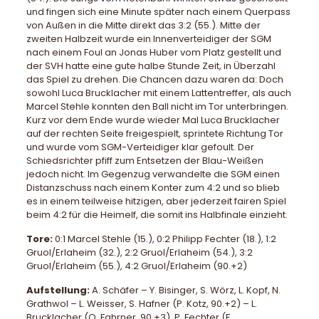
und fingen sich eine Minute später nach einem Querpass
von Außen in die Mitte direkt das 3:2 (55.). Mitte der
zweiten Halbzeit wurde ein Innenverteidiger der SGM
nach einem Foul an Jonas Huber vom Platz gestellt und
der SVH hatte eine gute halbe Stunde Zeit, in Überzahl
das Spiel zu drehen. Die Chancen dazu waren da: Doch
sowohl Luca Brucklacher mit einem Lattentreffer, als auch
Marcel Stehle konnten den Ball nicht im Tor unterbringen.
Kurz vor dem Ende wurde wieder Mal Luca Brucklacher
auf der rechten Seite freigespielt, sprintete Richtung Tor
und wurde vom SGM-Verteidiger klar gefoult. Der
Schiedsrichter pfiff zum Entsetzen der Blau-Weißen
jedoch nicht. Im Gegenzug verwandelte die SGM einen
Distanzschuss nach einem Konter zum 4:2 und so blieb
es in einem teilweise hitzigen, aber jederzeit fairen Spiel
beim 4:2 für die Heimelf, die somit ins Halbfinale einzieht.
Tore:
0:1 Marcel Stehle (15.), 0:2 Philipp Fechter (18.), 1:2
Gruol/Erlaheim (32.), 2:2 Gruol/Erlaheim (54.), 3:2
Gruol/Erlaheim (55.), 4:2 Gruol/Erlaheim (90.+2)
Aufstellung:
A. Schäfer – Y. Bisinger, S. Wörz, L. Kopf, N.
Grathwol – L. Weisser, S. Hafner (P. Kotz, 90.+2) – L.
Brucklacher (O. Fahrner, 90.+3), P. Fechter (F.