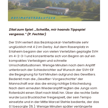
Zitat zum Spiel: „Scheiße, mir hoands Tippspiel
vergessa.“ (P. Fechter)
Der SVH verliert das Bezirkspokal-Viertelfinale sehr
unglücklich mit 4:2 im Derby. Auf dem Rasenplatz in
Erlaheim begann der von vielen Verletzten geplagte SVH
im 4-2-3-1 und konzentrierte sich von Beginn an auf ein
kompaktes Verteidigen und schnelle
Umschaltsituationen. Wenige Minuten nach dem Anpfiff
unterbrach der Schiedsrichter auf Wunsch der SVH-Elf
die Begegnung für fünf Minuten aufgrund des Gewitters.
Bedenkt man die „Gewitter-Vorgeschichte“ der
Mannschaft war das die einzig richtige Entscheidung.
Nach dem erneuten Wiederanpfiff legten die Jungs vom
Rotenbühl einen Start nach Maß hin. Über die rechte Seite
wurde Luca Brucklacher freigespielt, der sein Tempo
einsetzte und in der Mitte Marcel Stehle bediente, der das
0:1 besorgte (15.). Wenige Minuten später verlängerte