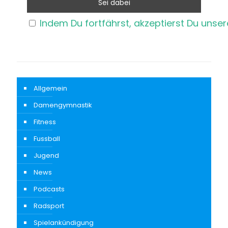
Indem Du fortfährst, akzeptierst Du unse
Allgemein
Damengymnastik
Fitness
Fussball
Jugend
News
Podcasts
Radsport
Spielankündigung