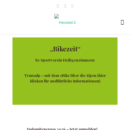
„Bikezeit“
by Sportverein Heiligenzimmern
Transalp – mit dem eBike über die Alpen (hier
klicken für ausführliche Informationen)
Dolomitencross 2026 – Jetzt anmelden!