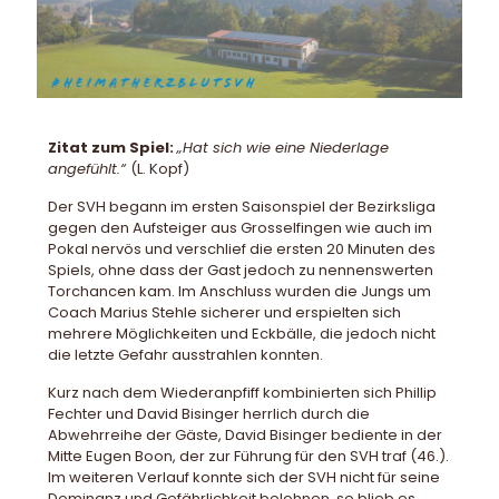
Zitat zum Spiel:
„Hat sich wie eine Niederlage
angefühlt.“
(L. Kopf)
Der SVH begann im ersten Saisonspiel der Bezirksliga
gegen den Aufsteiger aus Grosselfingen wie auch im
Pokal nervös und verschlief die ersten 20 Minuten des
Spiels, ohne dass der Gast jedoch zu nennenswerten
Torchancen kam. Im Anschluss wurden die Jungs um
Coach Marius Stehle sicherer und erspielten sich
mehrere Möglichkeiten und Eckbälle, die jedoch nicht
die letzte Gefahr ausstrahlen konnten.
Kurz nach dem Wiederanpfiff kombinierten sich Phillip
Fechter und David Bisinger herrlich durch die
Abwehrreihe der Gäste, David Bisinger bediente in der
Mitte Eugen Boon, der zur Führung für den SVH traf (46.).
Im weiteren Verlauf konnte sich der SVH nicht für seine
Dominanz und Gefährlichkeit belohnen, so blieb es