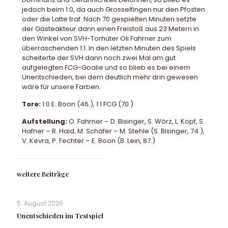
jedoch beim 1:0, da auch Grosselfingen nur den Pfosten
oder die Latte traf. Nach 70 gespielten Minuten setzte
der Gästeakteur dann einen Freistoß aus 23 Metern in
den Winkel von SVH-Torhüter Oli Fahrner zum
überraschenden 1:1. In den letzten Minuten des Spiels
scheiterte der SVH dann noch zwei Mal am gut
aufgelegten FCG-Goalie und so blieb es bei einem
Unentschieden, bei dem deutlich mehr drin gewesen
wäre für unsere Farben.
Tore:
1:0 E. Boon (46.), 1:1 FCG (70.)
Aufstellung:
O. Fahrner – D. Bisinger, S. Wörz, L. Kopf, S.
Hafner – R. Haid, M. Schäfer – M. Stehle (S. Bisinger, 74.),
V. Kevra, P. Fechter – E. Boon (B. Lein, 87.)
weitere Beiträge
5. August 2026
Unentschieden im Testspiel