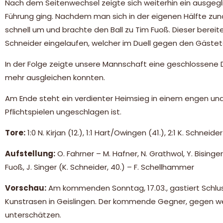
Nach dem Seitenwechsel zeigte sich weiterhin ein ausgegli
Führung ging. Nachdem man sich in der eigenen Hälfte zunä
schnell um und brachte den Ball zu Tim Fuoß. Dieser bereit
Schneider eingelaufen, welcher im Duell gegen den Gästet
In der Folge zeigte unsere Mannschaft eine geschlossene 
mehr ausgleichen konnten.
Am Ende steht ein verdienter Heimsieg in einem engen un
Pflichtspielen ungeschlagen ist.
Tore:
1:0 N. Kirjan (12.), 1:1 Hart/Owingen (41.), 2:1 K. Schneider
Aufstellung:
O. Fahrner – M. Hafner, N. Grathwol, Y. Bisinger, 
Fuoß, J. Singer (K. Schneider, 40.) – F. Schellhammer
Vorschau:
Am kommenden Sonntag, 17.03., gastiert Schlus
Kunstrasen in Geislingen. Der kommende Gegner, gegen welc
unterschätzen.