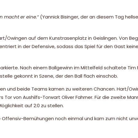
 macht er eine.“
(Yannick Bisinger, der an diesem Tag hells
rt/Owingen auf dem Kunstrasenplatz in Geislingen. Von Beg
ntriert in der Defensive, sodass das Spiel für den Gast kei
:0 markierte. Nach einem Ballgewinn im Mittelfeld schaltete Ti
elle gekonnt in Szene, der den Ball flach einschob.
 offen und beide Teams kamen zu weiteren Chancen. Hart/Ow
 Tor von Aushilfs-Torwart Oliver Fahrner. Für die zweite Ma
lichkeit auf 2:0 zu stellen.
ine Offensiv-Bemühungen noch einmal und kam zum nicht unv