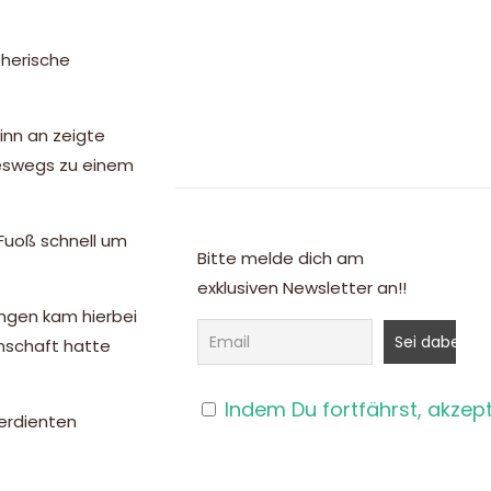
eherische
inn an zeigte
neswegs zu einem
m Fuoß schnell um
Bitte melde dich am
exklusiven Newsletter an!!
ingen kam hierbei
nnschaft hatte
Indem Du fortfährst, akzep
erdienten