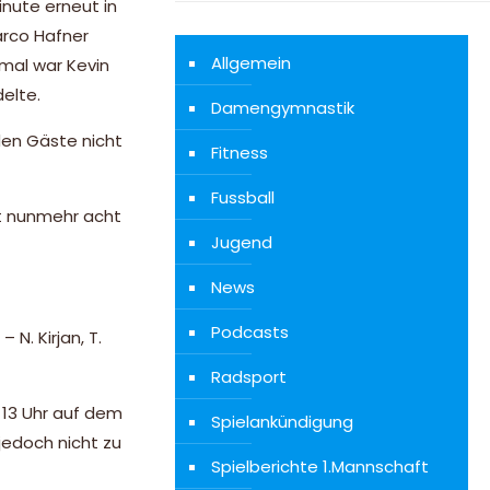
inute erneut in
arco Hafner
Allgemein
 mal war Kevin
elte.
Damengymnastik
den Gäste nicht
Fitness
Fussball
it nunmehr acht
Jugend
News
Podcasts
 N. Kirjan, T.
Radsport
 13 Uhr auf dem
Spielankündigung
jedoch nicht zu
Spielberichte 1.Mannschaft