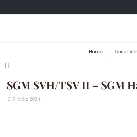
Home
Unser Ver
SGM SVH/TSV II – SGM Har
11. März 2024