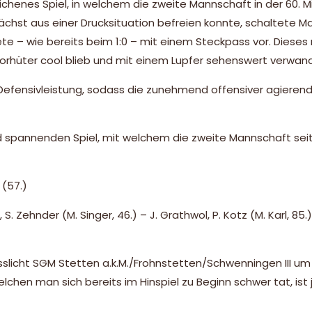
chenes Spiel, in welchem die zweite Mannschaft in der 60. M
chst aus einer Drucksituation befreien konnte, schaltete M
ete – wie bereits beim 1:0 – mit einem Steckpass vor. Dieses
orhüter cool blieb und mit einem Lupfer sehenswert verwand
Defensivleistung, sodass die zunehmend offensiver agieren
d spannenden Spiel, mit welchem die zweite Mannschaft se
 (57.)
S. Zehnder (M. Singer, 46.) – J. Grathwol, P. Kotz (M. Karl, 85.) –
slicht SGM Stetten a.k.M./Frohnstetten/Schwenningen III um
hen man sich bereits im Hinspiel zu Beginn schwer tat, ist 