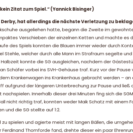
kein Zitat zum Spiel.“ (Yannick Bisinger)
 Derby, hat allerdings die nächste Verletzung zu beklag
ickschuhe ausgeliehen hatte, begann die Zweite im gewohnt
kompaktes Verschieben der einzelnen Ketten und machte es
Laufe des Spiels konnten die Blauen immer wieder durch Konte
el Stehle, welcher durch alle Mann im Strafraum segelte und
n Halbzeit konnte die SG ausgleichen, nachdem der Gästestü
n Schäfer vorbei ins SVH-Gehäuse traf. Kurz vor der Pause v
 dem Krankenwagen ins Krankenhaus gebracht werden – an d
iff aufgrund der längeren Unterbrechung zur Pause und ließ 
 nachspielen. Innerhalb dieser drei Minuten fing sich die SG
l nicht richtig traf, konnten weder Maik Schatz mit einem Fa
n und die SG stellte auf 1:2.
 zu spielen und agierte meist mit langen Bällen, die umgeh
 Ferdinand Thomforde fand, drehte dieser ein paar Ehrenru