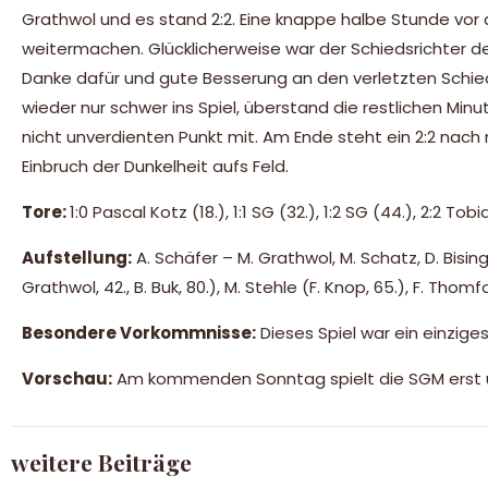
Grathwol und es stand 2:2. Eine knappe halbe Stunde vor
weitermachen. Glücklicherweise war der Schiedsrichter d
Danke dafür und gute Besserung an den verletzten Schie
wieder nur schwer ins Spiel, überstand die restlichen M
nicht unverdienten Punkt mit. Am Ende steht ein 2:2 nach
Einbruch der Dunkelheit aufs Feld.
Tore:
1:0 Pascal Kotz (18.), 1:1 SG (32.), 1:2 SG (44.), 2:2 To
Aufstellung:
A. Schäfer – M. Grathwol, M. Schatz, D. Bising
Grathwol, 42., B. Buk, 80.), M. Stehle (F. Knop, 65.), F. Tho
Besondere Vorkommnisse:
Dieses Spiel war ein einzig
Vorschau:
Am kommenden Sonntag spielt die SGM erst u
weitere Beiträge