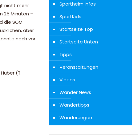
Sportheim Infos
gt nicht mehr
n 25 Minuten –
SportKids
nd die SGM
Startseite Top
ücklichen, aber
 konnte noch vor
Startseite Unten
Tipps
Veranstaltungen
. Huber (T.
Videos
Wander News
Wandertipps
Wanderungen