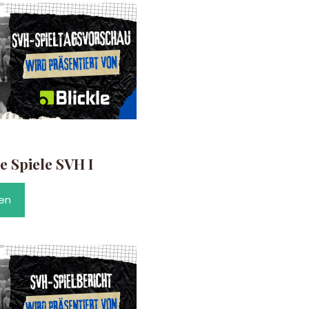
Spiele SVH I
en