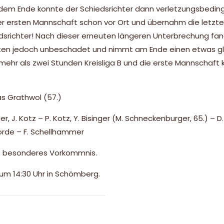
 dem Ende konnte der Schiedsrichter dann verletzungsbedin
er ersten Mannschaft schon vor Ort und übernahm die letzte
dsrichter! Nach dieser erneuten längeren Unterbrechung fa
inuten jedoch unbeschadet und nimmt am Ende einen etwas gl
 mehr als zwei Stunden Kreisliga B und die erste Mannschaft
bias Grathwol (57.)
er, J. Kotz – P. Kotz, Y. Bisinger (M. Schneckenburger, 65.) – D
mforde – F. Schellhammer
es besonderes Vorkommnis.
m 14:30 Uhr in Schömberg.