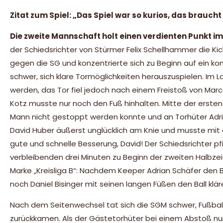
Zitat zum Spiel: „Das Spiel war so kurios, das braucht 
Die zweite Mannschaft holt einen verdienten Punkt im
der Schiedsrichter von Stürmer Felix Schellhammer die K
gegen die SG und konzentrierte sich zu Beginn auf ein 
schwer, sich klare Tormöglichkeiten herauszuspielen. Im 
werden, das Tor fiel jedoch nach einem Freistoß von Marc
Kotz musste nur noch den Fuß hinhalten. Mitte der erste
Mann nicht gestoppt werden konnte und an Torhüter Adria
David Huber äußerst unglücklich am Knie und musste mit
gute und schnelle Besserung, David! Der Schiedsrichter pf
verbleibenden drei Minuten zu Beginn der zweiten Halbzeit
Marke „Kreisliga B“: Nachdem Keeper Adrian Schäfer den Bal
noch Daniel Bisinger mit seinen langen Füßen den Ball kläre
Nach dem Seitenwechsel tat sich die SGM schwer, Fußball
zurückkamen. Als der Gästetorhüter bei einem Abstoß nur