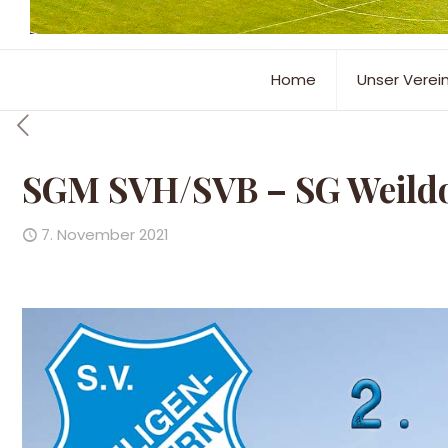
Home
Unser Verei
SGM SVH/SVB – SG Weildorf
7. November 2021