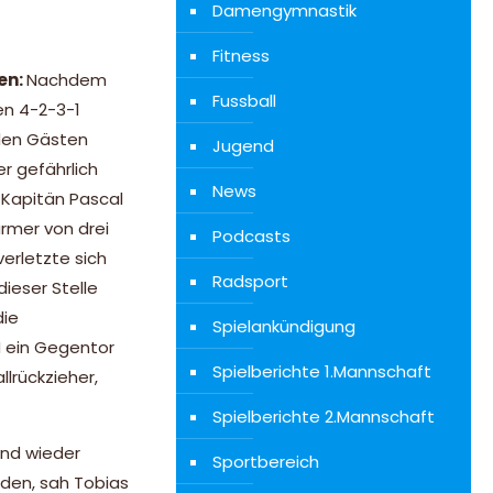
Damengymnastik
Fitness
en:
Nachdem
Fussball
en 4-2-3-1
 den Gästen
Jugend
r gefährlich
News
 Kapitän Pascal
rmer von drei
Podcasts
erletzte sich
Radsport
ieser Stelle
die
Spielankündigung
M ein Gegentor
Spielberichte 1.Mannschaft
llrückzieher,
Spielberichte 2.Mannschaft
end wieder
Sportbereich
nden, sah Tobias