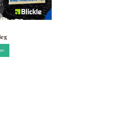
ieg
en