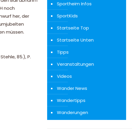
r den Ball abnahm
Sportheim Infos
VH noch
SportKids
nwurf her, der
 umjubelten
Startseite Top
hren müssen.
Startseite Unten
Tipps
Stehle, 85.), P.
Veranstaltungen
Videos
Wander News
Wandertipps
Wanderungen