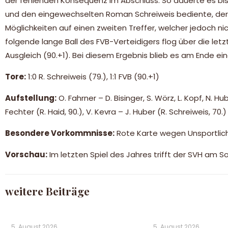
der fehlenden Konsequenz im Abschluss. So dauerte es bis 
und den eingewechselten Roman Schreiweis bediente, der da
Möglichkeiten auf einen zweiten Treffer, welcher jedoch nic
folgende lange Ball des FVB-Verteidigers flog über die le
Ausgleich (90.+1). Bei diesem Ergebnis blieb es am Ende ein
Tore:
1:0 R. Schreiweis (79.), 1:1 FVB (90.+1)
Aufstellung:
O. Fahrner – D. Bisinger, S. Wörz, L. Kopf, N. Hu
Fechter (R. Haid, 90.), V. Kevra – J. Huber (R. Schreiweis, 70.)
Besondere Vorkommnisse:
Rote Karte wegen Unsportlich
Vorschau:
Im letzten Spiel des Jahres trifft der SVH am 
weitere Beiträge
5. August 2026
5. August 2026