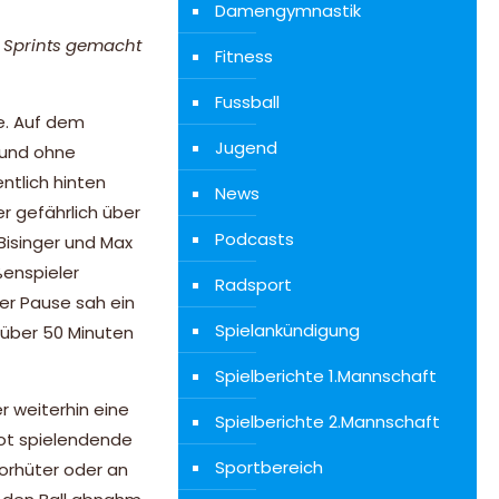
Damengymnastik
8 Sprints gemacht
Fitness
Fussball
e. Auf dem
Jugend
 und ohne
ntlich hinten
News
r gefährlich über
Podcasts
Bisinger und Max
ßenspieler
Radsport
der Pause sah ein
Spielankündigung
 über 50 Minuten
Spielberichte 1.Mannschaft
 weiterhin eine
Spielberichte 2.Mannschaft
rot spielendende
Sportbereich
orhüter oder an