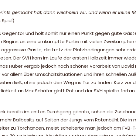
prints gemacht hat, dann wechseln wir. Und wenn er keine 1
 Spiel)
tes Gegentor und holt somit nur einen Punkt gegen gute Gäst
on Beginn an eine umkämpfte Partie mit vielen Zweikämpfen
n aggressive Gäste, die trotz der Platzbedingungen sehr orde
eten. Der SVH kam im Laufe der ersten Halbzeit immer wiede
Jonas Huber vergab jedoch nach schöner Vorarbeit von David 
B vor allem über Umschaltsituationen und ihren schnellen Au
ehen ließ, ohne jedoch den Weg ins Tor zu finden. Kurz vor 
chkeit an Max Schäfer glatt Rot und der SVH spielte fortan
k bereits im ersten Durchgang gönnte, sahen die Zuschauer
mehr Ballbesitz auf Seiten der Jungs vom Rotenbühl. Die in 
iter zu Torchancen, meist scheiterte man jedoch am FVB-T