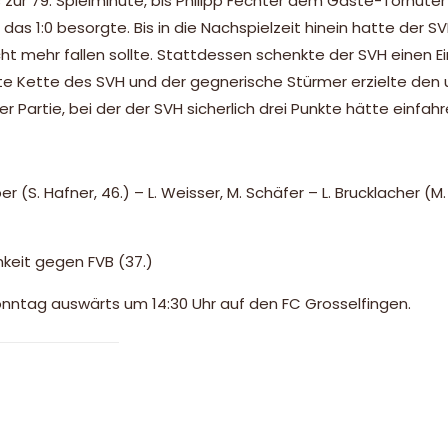
zur 79. Spielminute, bis Philipp Fechter dem Gäste-Torhüte
s 1:0 besorgte. Bis in die Nachspielzeit hinein hatte der S
ht mehr fallen sollte. Stattdessen schenkte der SVH einen Ei
tzte Kette des SVH und der gegnerische Stürmer erzielte den
er Partie, bei der der SVH sicherlich drei Punkte hätte einfa
ber (S. Hafner, 46.) – L. Weisser, M. Schäfer – L. Brucklacher (M. 
keit gegen FVB (37.)
Sonntag auswärts um 14:30 Uhr auf den FC Grosselfingen.