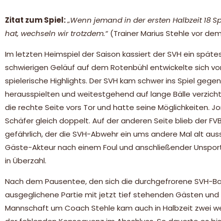
Zitat zum Spiel:
„Wenn jemand in der ersten Halbzeit 18 S
hat, wechseln wir trotzdem.“
(Trainer Marius Stehle vor dem
Im letzten Heimspiel der Saison kassiert der SVH ein spä
schwierigen Geläuf auf dem Rotenbühl entwickelte sich v
spielerische Highlights. Der SVH kam schwer ins Spiel gege
herausspielten und weitestgehend auf lange Bälle verzicht
die rechte Seite vors Tor und hatte seine Möglichkeiten. 
Schäfer gleich doppelt. Auf der anderen Seite blieb der FV
gefährlich, der die SVH-Abwehr ein ums andere Mal alt auss
Gäste-Akteur nach einem Foul und anschließender Unsportli
in Überzahl.
Nach dem Pausentee, den sich die durchgefrorene SVH-Ban
ausgeglichene Partie mit jetzt tief stehenden Gästen und 
Mannschaft um Coach Stehle kam auch in Halbzeit zwei we