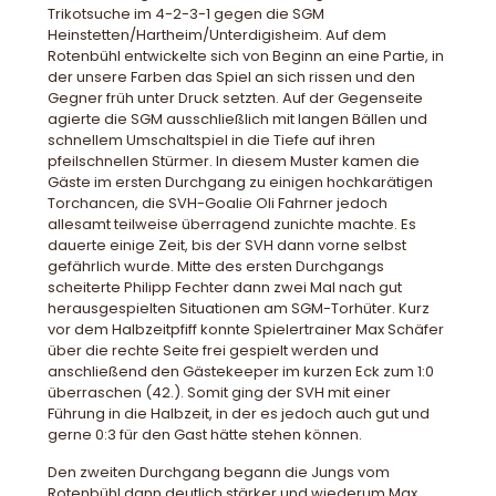
Trikotsuche im 4-2-3-1 gegen die SGM
Heinstetten/Hartheim/Unterdigisheim. Auf dem
Rotenbühl entwickelte sich von Beginn an eine Partie, in
der unsere Farben das Spiel an sich rissen und den
Gegner früh unter Druck setzten. Auf der Gegenseite
agierte die SGM ausschließlich mit langen Bällen und
schnellem Umschaltspiel in die Tiefe auf ihren
pfeilschnellen Stürmer. In diesem Muster kamen die
Gäste im ersten Durchgang zu einigen hochkarätigen
Torchancen, die SVH-Goalie Oli Fahrner jedoch
allesamt teilweise überragend zunichte machte. Es
dauerte einige Zeit, bis der SVH dann vorne selbst
gefährlich wurde. Mitte des ersten Durchgangs
scheiterte Philipp Fechter dann zwei Mal nach gut
herausgespielten Situationen am SGM-Torhüter. Kurz
vor dem Halbzeitpfiff konnte Spielertrainer Max Schäfer
über die rechte Seite frei gespielt werden und
anschließend den Gästekeeper im kurzen Eck zum 1:0
überraschen (42.). Somit ging der SVH mit einer
Führung in die Halbzeit, in der es jedoch auch gut und
gerne 0:3 für den Gast hätte stehen können.
Den zweiten Durchgang begann die Jungs vom
Rotenbühl dann deutlich stärker und wiederum Max