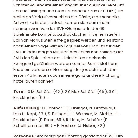
Schäfer vollendete einen Angriff über die linke Seite um
Samuel Bisinger und Luca Brucklacher zum 2:0 (46.). Im
weiteren Verlauf versuchten die Gäste, eine schnelle
Antwort zu finden, jedoch kamen sie kaum mehr
nennenswert vor das SVH-Gehäuse. In der 60.
Spielminute konnte Luca Brucklacher mit einem tiefen
Ball von Marius Stehle freigespielt werden und es stand
nach einem vogelwilden Torjubel von Luca 3:0 für den
SVH. In den übrigen Minuten des Spiels kontrollierte der
SVH das Spiel, ohne das Heinstetten nochmals
zwingend gefährlich werden konnte. Somit steht am
Ende ein verdienter Heimsieg, der jedoch nach den
ersten 45 Minuten auch in eine ganz andere Richtung
hätte laufen können.
Tore:
1:0 M. Schäfer (42.), 2:0 Max Schäfer (46.), 3:0 L.
Brucklacher (60.)
Aufstellung:
O. Fahrner – D. Bisinger, N. Grathwol, B.
Lein (L. Kopf, 33.), S. Bisinger – L. Weisser, M. Stehle – L.
Brucklacher (E. Boon, 65.), R. Haid, M. Schäfer (F.
Schellhammer, 80.) – P. Fechter (J. Huber, 82.)
Vorschau:
Am morgigen Sonntag gastiert der SVH um