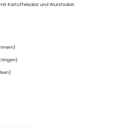
it Kartoffelsalat und Wurstsalat.
ommern)
ttingen)
lsen)