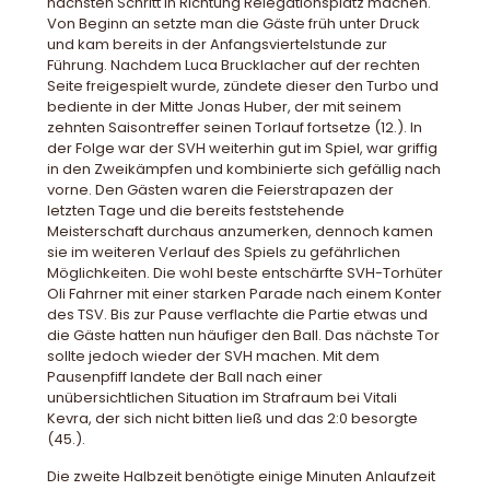
nächsten Schritt in Richtung Relegationsplatz machen.
Von Beginn an setzte man die Gäste früh unter Druck
und kam bereits in der Anfangsviertelstunde zur
Führung. Nachdem Luca Brucklacher auf der rechten
Seite freigespielt wurde, zündete dieser den Turbo und
bediente in der Mitte Jonas Huber, der mit seinem
zehnten Saisontreffer seinen Torlauf fortsetze (12.). In
der Folge war der SVH weiterhin gut im Spiel, war griffig
in den Zweikämpfen und kombinierte sich gefällig nach
vorne. Den Gästen waren die Feierstrapazen der
letzten Tage und die bereits feststehende
Meisterschaft durchaus anzumerken, dennoch kamen
sie im weiteren Verlauf des Spiels zu gefährlichen
Möglichkeiten. Die wohl beste entschärfte SVH-Torhüter
Oli Fahrner mit einer starken Parade nach einem Konter
des TSV. Bis zur Pause verflachte die Partie etwas und
die Gäste hatten nun häufiger den Ball. Das nächste Tor
sollte jedoch wieder der SVH machen. Mit dem
Pausenpfiff landete der Ball nach einer
unübersichtlichen Situation im Strafraum bei Vitali
Kevra, der sich nicht bitten ließ und das 2:0 besorgte
(45.).
Die zweite Halbzeit benötigte einige Minuten Anlaufzeit