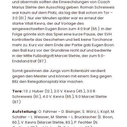
und abermals sollten die Einwechslungen von Coach
Marius Stehle den Ausschlag geben. Roman Schreiweis
war kaum auf dem Platz, da lag der Ball schon im Tor –
3:0 (61.). Nur vier Minuten später war es erneut der
starke Vitali Kevra, der auf Vorlage des
eingewechselten Eugen Boon zum 4:0 traf (65.). In der
Folge gönnte sich das Spiel eine kurze Pause, der SVH
kontrollierte das Geschehen und ließ keine Torchance
mehr zu. Kurz vor dem Ende der Partie gab Eugen Boon
den Ball kurz vor der Grundlinie nicht auf und bediente
in der Mitte Fußballgott Marcel Stehle, der zum 5:0-
Endstand traf (87.).
Somit gewinnen die Jungs vom Rotenbühl verdient
gegen den Meister und können mit einem Sieg gegen
Bitz den Relegationsplatz klar machen.
Tore:
1:0 J. Huber (12.), 2:0 V. Kevra (45.), 3:0 R.
Schreiweis (61.), 4:0 V. Kevra (65.), 5:0 Marcel Stehle
(87.)
Aufstellung:
O. Fahrner – D. Bisinger, S. Wörz, L. Kopf, M.
Schäfer – L. Weisser, M. Stehle – L. Brucklacher (E. Boon,
60.), V. Kevra (Marcel Stehle, 83.), P. Fechter (N.