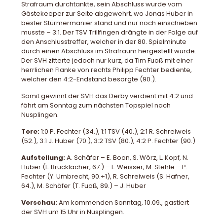
Strafraum durchtankte, sein Abschluss wurde vom
Gästekeeper zur Seite abgewehrt, wo Jonas Huber in
bester Stürmermanier stand und nur noch einschieben
musste – 3:1. Der TSV Trillfingen drängte in der Folge auf
den Anschlusstreffer, welcher in der 80. Spielminute
durch einen Abschluss im Strafraum hergestellt wurde.
Der SVH zitterte jedoch nur kurz, da Tim Fuoß mit einer
herrlichen Flanke von rechts Philipp Fechter bediente,
welcher den 4:2-Endstand besorgte (90.).
Somit gewinnt der SVH das Derby verdient mit 4:2 und
fährt am Sonntag zum nächsten Topspiel nach
Nusplingen.
Tore:
1:0 P. Fechter (34.), 1:1 TSV (40.), 2:1 R. Schreiweis
(52.), 3:1 J. Huber (70.), 3:2 TSV (80.), 4:2 P. Fechter (90.)
Aufstellung:
A. Schäfer – E. Boon, S. Wörz, L. Kopf, N.
Huber (L. Brucklacher, 67.) – L. Weisser, M. Stehle – P.
Fechter (Y. Umbrecht, 90.+1), R. Schreiweis (S. Hafner,
64.), M. Schäfer (T. Fuoß, 89.) – J. Huber
Vorschau:
Am kommenden Sonntag, 10.09., gastiert
der SVH um 15 Uhr in Nusplingen.