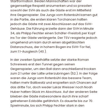
Startformation. Beiden Mannschaften war der
gegenseitige Respekt anzumerken und so pressten
sowohl der SVH als auch die Gäste erst im Mittelfeld
ihre Gegenspieler. Die Jungs vom Rotenbühl kamen gut
in die Partie, die ersten klaren Torchancen hatten
jedoch die Gäste mit zwei Abschlüssen auf das SVH-
Gehäuse. Die Führung erzielte dann der SVH in Minute
34, als Philipp Fechter einen Schäfer-Freistoß per Kopf
ins Tor der Gäste verlängerte. Der TSV reagierte jedoch
umgehend um kam durch einen abgefälschten
Distanzschuss, der in hohem Bogen ins SVH-Tor fiel,
zum 1:1-Ausgleich (40.).
In der zweiten Spielhälfte setzte der starke Roman
Schreiweis erst den Tunnel gegen seinen
Gegenspieler, um den Ball dann anschließend trocken
zum 2:1 unter der Latte unterzubringen (52.). In der Folge
waren die Jungs vom Rotenbühl das bessere Team,
hatten mehr Ballbesitz und erspielten sich Chancen auf
das dritte Tor, doch weder Lukas Weisser noch Noah
Huber hatten Glück im Abschluss. Auf der anderen Seite
blieben die Gäste insbesondere durch ihre scharf
getretenen Eckbälle gefährlich. Es dauerte bis zur 70.
Spielminute, bis sich Philipp Fechter stark in den