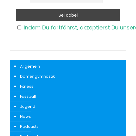
Indem Du fortfährst, akzeptierst Du unse
Allgemein
Damengymnastik
Fitness
Fussball
Jugend
News
Podcasts