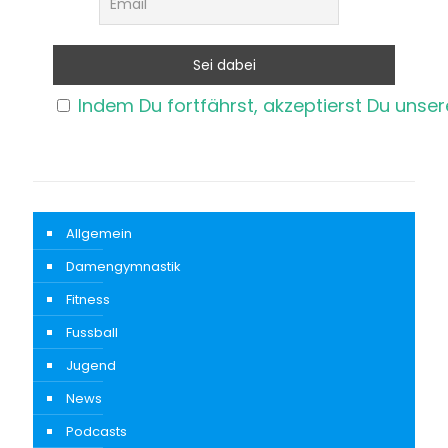
Indem Du fortfährst, akzeptierst Du unse
Allgemein
Damengymnastik
Fitness
Fussball
Jugend
News
Podcasts