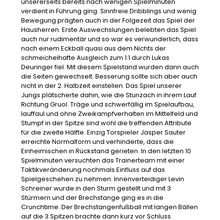
unsererseits bereits nach wenigen Spielminuten
verdient in Führung ging. Sinnfreie Dribblings und wenig
Bewegung prägten auch in der Folgezeit das Spiel der
Hausherren. Erste Auswechslungen belebten das Spiel
auch nur rudimentär und so war es verwunderlich, dass
nach einem Eckball quasi aus dem Nichts der
schmeichelhafte Ausgleich zum 1:1 durch Lukas
Deuringer fiel. Mit diesem Spielstand wurden dann auch
die Seiten gewechselt. Besserung sollte sich aber auch
nicht in der 2. Halbzeit einstellen. Das Spiel unserer
Jungs plätscherte dahin, wie die Stunzach in ihrem Lauf
Richtung Gruol. Träge und schwerfällig im Spielaufbau,
lauffaul und ohne Zweikampfverhalten im Mittelfeld und
Stumpf in der Spitze sind wohl die treffenden Attribute
für die zweite Hälfte. Einzig Torspieler Jasper Sauter
erreichte Normalform und verhinderte, dass die
Einheimischen in Rückstand gerieten. In den letzten 10
Spielminuten versuchten das Trainerteam mit einer
Taktikveränderung nochmals Einfluss auf das
Spielgeschehen zu nehmen. Innenverteidiger Levin
Schreiner wurde in den Sturm gestellt und mit 3
Stürmern und der Brechstange ging es in die
Crunchtime. Der Brechstangenfußball mit langen Bällen
auf die 3 Spitzen brachte dann kurz vor Schluss