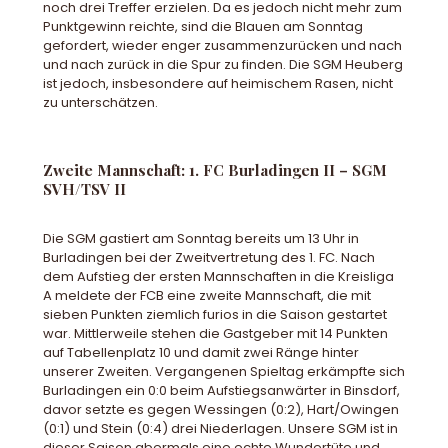
noch drei Treffer erzielen. Da es jedoch nicht mehr zum
Punktgewinn reichte, sind die Blauen am Sonntag
gefordert, wieder enger zusammenzurücken und nach
und nach zurück in die Spur zu finden. Die SGM Heuberg
ist jedoch, insbesondere auf heimischem Rasen, nicht
zu unterschätzen.
Zweite Mannschaft: 1. FC Burladingen II – SGM
SVH/TSV II
Die SGM gastiert am Sonntag bereits um 13 Uhr in
Burladingen bei der Zweitvertretung des 1. FC. Nach
dem Aufstieg der ersten Mannschaften in die Kreisliga
A meldete der FCB eine zweite Mannschaft, die mit
sieben Punkten ziemlich furios in die Saison gestartet
war. Mittlerweile stehen die Gastgeber mit 14 Punkten
auf Tabellenplatz 10 und damit zwei Ränge hinter
unserer Zweiten. Vergangenen Spieltag erkämpfte sich
Burladingen ein 0:0 beim Aufstiegsanwärter in Binsdorf,
davor setzte es gegen Wessingen (0:2), Hart/Owingen
(0:1) und Stein (0:4) drei Niederlagen. Unsere SGM ist in
dieser Saison abermals eine echte Wundertüte und