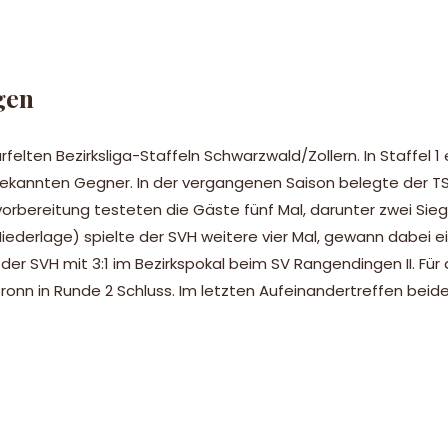
gen
en Bezirksliga-Staffeln Schwarzwald/Zollern. In Staffel 1
ekannten Gegner. In der vergangenen Saison belegte der TS
rbereitung testeten die Gäste fünf Mal, darunter zwei Sieg
Niederlage) spielte der SVH weitere vier Mal, gewann dabei ei
der SVH mit 3:1 im Bezirkspokal beim SV Rangendingen II. Für
onn in Runde 2 Schluss. Im letzten Aufeinandertreffen beid