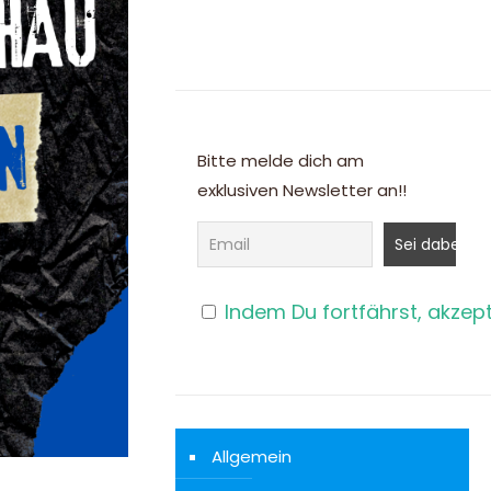
Bitte melde dich am
exklusiven Newsletter an!!
Indem Du fortfährst, akzep
Allgemein