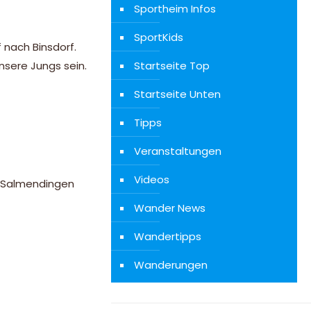
Sportheim Infos
SportKids
 nach Binsdorf.
Startseite Top
sere Jungs sein.
Startseite Unten
Tipps
Veranstaltungen
Videos
in Salmendingen
Wander News
Wandertipps
Wanderungen