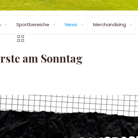
n
Sportbereiche
News
Merchandising
 Erste am Sonntag