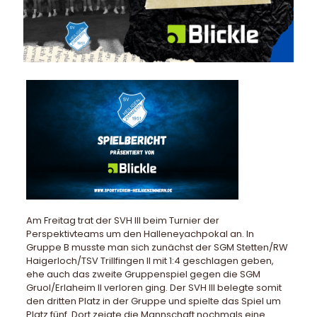
Am Freitag trat der SVH III beim Turnier der
Perspektivteams um den Halleneyachpokal an. In
Gruppe B musste man sich zunächst der SGM Stetten/RW
Haigerloch/TSV Trillfingen II mit 1:4 geschlagen geben,
ehe auch das zweite Gruppenspiel gegen die SGM
Gruol/Erlaheim II verloren ging. Der SVH III belegte somit
den dritten Platz in der Gruppe und spielte das Spiel um
Platz fünf. Dort zeigte die Mannschaft nochmals eine