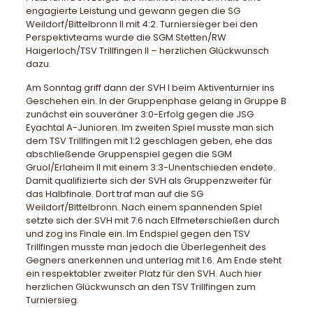
engagierte Leistung und gewann gegen die SG
Weildorf/Bittelbronn II mit 4:2. Turniersieger bei den
Perspektivteams wurde die SGM Stetten/RW
Haigerloch/TSV Trillfingen II – herzlichen Glückwunsch
dazu.
Am Sonntag griff dann der SVH I beim Aktiventurnier ins
Geschehen ein. In der Gruppenphase gelang in Gruppe B
zunächst ein souveräner 3:0-Erfolg gegen die JSG
Eyachtal A-Junioren. Im zweiten Spiel musste man sich
dem TSV Trillfingen mit 1:2 geschlagen geben, ehe das
abschließende Gruppenspiel gegen die SGM
Gruol/Erlaheim II mit einem 3:3-Unentschieden endete.
Damit qualifizierte sich der SVH als Gruppenzweiter für
das Halbfinale. Dort traf man auf die SG
Weildorf/Bittelbronn. Nach einem spannenden Spiel
setzte sich der SVH mit 7:6 nach Elfmeterschießen durch
und zog ins Finale ein. Im Endspiel gegen den TSV
Trillfingen musste man jedoch die Überlegenheit des
Gegners anerkennen und unterlag mit 1:6. Am Ende steht
ein respektabler zweiter Platz für den SVH. Auch hier
herzlichen Glückwunsch an den TSV Trillfingen zum
Turniersieg.