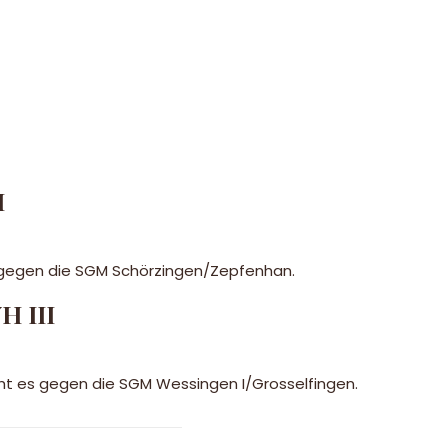
I
n gegen die SGM Schörzingen/Zepfenhan.
H III
eht es gegen die SGM Wessingen I/Grosselfingen.