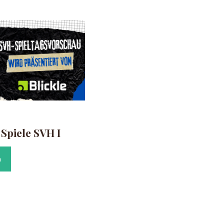
piele SVH I
n