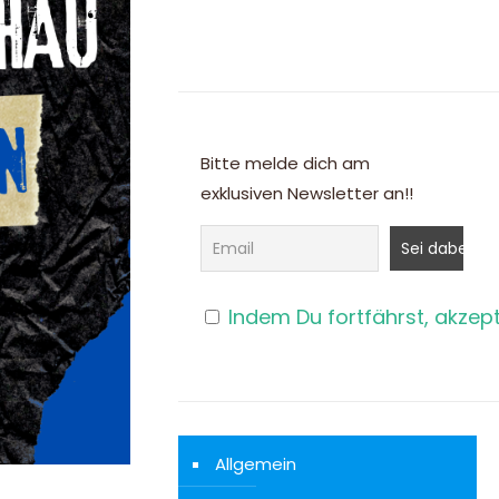
Bitte melde dich am
exklusiven Newsletter an!!
Indem Du fortfährst, akzep
Allgemein