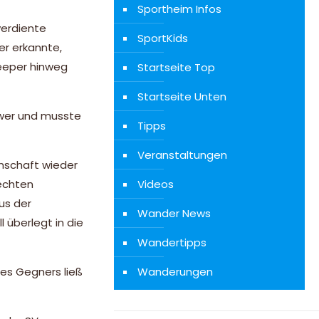
Sportheim Infos
verdiente
SportKids
er erkannte,
Keeper hinweg
Startseite Top
Startseite Unten
hwer und musste
Tipps
Veranstaltungen
nnschaft wieder
Videos
rechten
us der
Wander News
 überlegt in die
Wandertipps
Wanderungen
des Gegners ließ