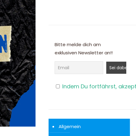
Bitte melde dich am
exklusiven Newsletter an!!
Indem Du fortfährst, akzep
Allgemein