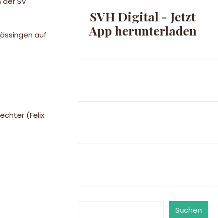
h der SV
SVH Digital - Jetzt
App herunterladen
mössingen auf
echter (Felix
Suchen
Suchen