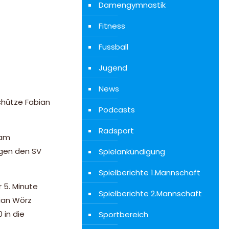
Damengymnastik
Fitness
Fussball
Jugend
News
chütze Fabian
Podcasts
Radsport
 am
egen den SV
Spielankündigung
Spielberichte 1.Mannschaft
 5. Minute
Spielberichte 2.Mannschaft
tian Wörz
 in die
Sportbereich