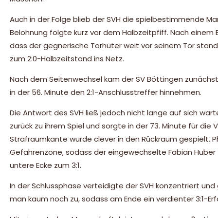
Auch in der Folge blieb der SVH die spielbestimmende Man
Belohnung folgte kurz vor dem Halbzeitpfiff. Nach einem B
dass der gegnerische Torhüter weit vor seinem Tor stand
zum 2:0-Halbzeitstand ins Netz.
Nach dem Seitenwechsel kam der SV Böttingen zunächst b
in der 56. Minute den 2:1-Anschlusstreffer hinnehmen.
Die Antwort des SVH ließ jedoch nicht lange auf sich wa
zurück zu ihrem Spiel und sorgte in der 73. Minute für die
Strafraumkante wurde clever in den Rückraum gespielt. P
Gefahrenzone, sodass der eingewechselte Fabian Huber fre
untere Ecke zum 3:1.
In der Schlussphase verteidigte der SVH konzentriert und
man kaum noch zu, sodass am Ende ein verdienter 3:1-Erf