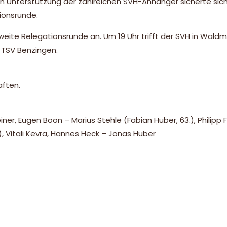
en Unterstützung der zahlreichen SVH-Anhänger sicherte sic
ionsrunde.
ite Relegationsrunde an. Um 19 Uhr trifft der SVH in Wald
 TSV Benzingen.
aften.
ner, Eugen Boon – Marius Stehle (Fabian Huber, 63.), Philipp F
, Vitali Kevra, Hannes Heck – Jonas Huber