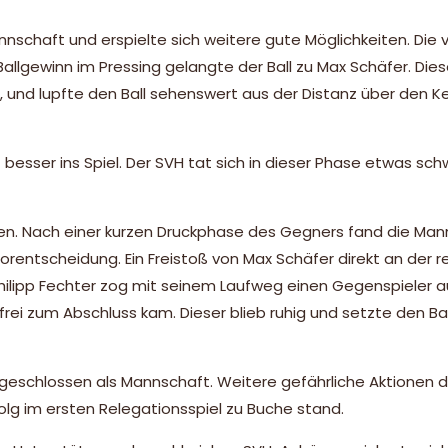
nschaft und erspielte sich weitere gute Möglichkeiten. Die 
allgewinn im Pressing gelangte der Ball zu Max Schäfer. Dies
, und lupfte den Ball sehenswert aus der Distanz über den 
esser ins Spiel. Der SVH tat sich in dieser Phase etwas sc
rten. Nach einer kurzen Druckphase des Gegners fand die Ma
 Vorentscheidung. Ein Freistoß von Max Schäfer direkt an der 
hilipp Fechter zog mit seinem Laufweg einen Gegenspieler a
i zum Abschluss kam. Dieser blieb ruhig und setzte den Ball
 geschlossen als Mannschaft. Weitere gefährliche Aktionen 
olg im ersten Relegationsspiel zu Buche stand.