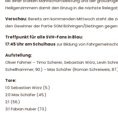
Mit einer starken Mannschaftsleistung und der großartig
Heiligenzimmern damit den Einzug in die nächste Relegat
Vorschau:
Bereits am kommenden Mittwoch steht die zwe
den Gewinner der Partie SGM Böhringen/Dietingen gegen
Treffpunkt für alle SVH-Fans in Blau:
17:45 Uhr am Schulhaus
zur Bildung von Fahrgemeinsch
Aufstellung:
Oliver Fahrner – Timo Scherer, Sebastian Wörz, Levin Schrei
Schellhammer, 90.) – Max Schäfer (Roman Schreiweis, 87.)
Tore:
1:0 Sebastian Wörz (5.)
2:0 Max Schäfer (45.)
2:1 (56.)
3:1 Fabian Huber (73.)