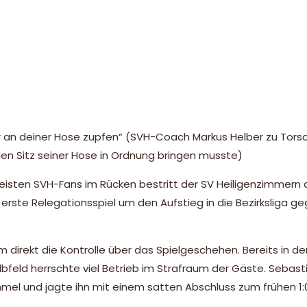
r an deiner Hose zupfen“ (SVH-Coach Markus Helber zu Tors
den Sitz seiner Hose in Ordnung bringen musste)
reisten SVH-Fans im Rücken bestritt der SV Heiligenzimmern
rste Relegationsspiel um den Aufstieg in die Bezirksliga g
 direkt die Kontrolle über das Spielgeschehen. Bereits in der
bfeld herrschte viel Betrieb im Strafraum der Gäste. Sebas
mmel und jagte ihn mit einem satten Abschluss zum frühen 1:0