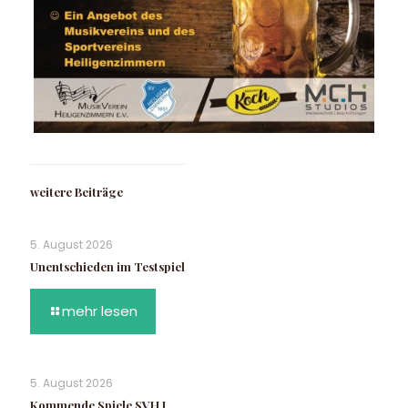
weitere Beiträge
5. August 2026
Unentschieden im Testspiel
mehr lesen
5. August 2026
Kommende Spiele SVH I