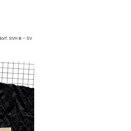
f. SVH III – SV