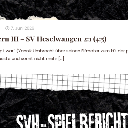
7. Juni 2026
n III – SV Heselwangen 2:1 (4:5)
mpt war“ (Yannik Umbrecht über seinen Elfmeter zum 1:0, der 
asste und somit nicht mehr
[…]