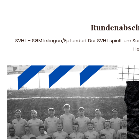
Rundenabsch
SVH I – SGM Irslingen/Epfendorf Der SVH I spielt am S
He