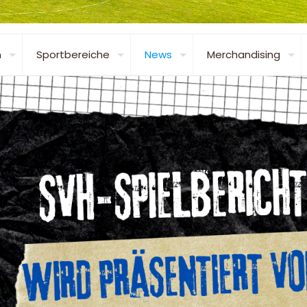
n
Sportbereiche
News
Merchandising