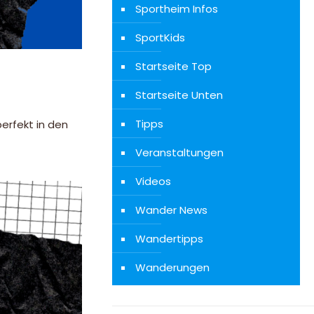
Sportheim Infos
SportKids
Startseite Top
Startseite Unten
Tipps
perfekt in den
Veranstaltungen
Videos
Wander News
Wandertipps
Wanderungen