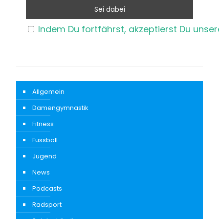
Indem Du fortfährst, akzeptierst Du unse
Allgemein
Damengymnastik
Fitness
Fussball
Jugend
News
Podcasts
Radsport