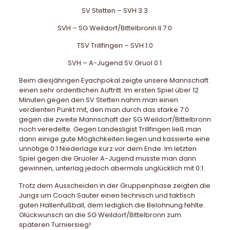
SV Stetten – SVH 3:3
SVH – SG Weildorf/Bittelbronn II 7:0
TSV Trillfingen – SVH 1:0
SVH – A-Jugend SV Gruol 0:1
Beim diesjährigen Eyachpokal zeigte unsere Mannschaft
einen sehr ordentlichen Auftritt. Im ersten Spiel über 12
Minuten gegen den SV Stetten nahm man einen
verdienten Punkt mit, den man durch das starke 7:0
gegen die zweite Mannschaft der SG Weildorf/Bittelbronn
noch veredelte. Gegen Landesligist Trillfingen ließ man
dann einige gute Möglichkeiten liegen und kassierte eine
unnötige 0:1 Niederlage kurz vor dem Ende. Im letzten
Spiel gegen die Gruoler A-Jugend musste man dann
gewinnen, unterlag jedoch abermals unglücklich mit 0:1.
Trotz dem Ausscheiden in der Gruppenphase zeigten die
Jungs um Coach Sauter einen technisch und taktisch
guten Hallenfußball, dem lediglich die Belohnung fehlte.
Glückwunsch an die SG Weildorf/Bittelbronn zum
späteren Turniersieg!