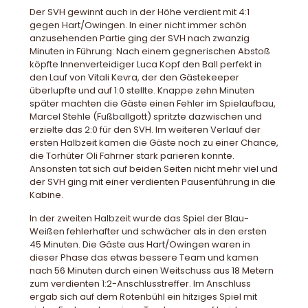
Der SVH gewinnt auch in der Höhe verdient mit 4:1
gegen Hart/Owingen. In einer nicht immer schön
anzusehenden Partie ging der SVH nach zwanzig
Minuten in Führung: Nach einem gegnerischen Abstoß
köpfte Innenverteidiger Luca Kopf den Ball perfekt in
den Lauf von Vitali Kevra, der den Gästekeeper
überlupfte und auf 1:0 stellte. Knappe zehn Minuten
später machten die Gäste einen Fehler im Spielaufbau,
Marcel Stehle (Fußballgott) spritzte dazwischen und
erzielte das 2:0 für den SVH. Im weiteren Verlauf der
ersten Halbzeit kamen die Gäste noch zu einer Chance,
die Torhüter Oli Fahrner stark parieren konnte.
Ansonsten tat sich auf beiden Seiten nicht mehr viel und
der SVH ging mit einer verdienten Pausenführung in die
Kabine.
In der zweiten Halbzeit wurde das Spiel der Blau-
Weißen fehlerhafter und schwächer als in den ersten
45 Minuten. Die Gäste aus Hart/Owingen waren in
dieser Phase das etwas bessere Team und kamen
nach 56 Minuten durch einen Weitschuss aus 18 Metern
zum verdienten 1:2-Anschlusstreffer. Im Anschluss
ergab sich auf dem Rotenbühl ein hitziges Spiel mit