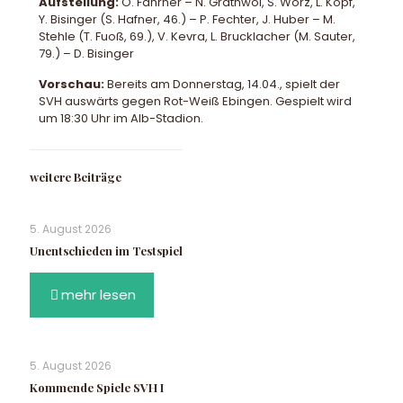
Aufstellung:
O. Fahrner – N. Grathwol, S. Wörz, L. Kopf,
Y. Bisinger (S. Hafner, 46.) – P. Fechter, J. Huber – M.
Stehle (T. Fuoß, 69.), V. Kevra, L. Brucklacher (M. Sauter,
79.) – D. Bisinger
Vorschau:
Bereits am Donnerstag, 14.04., spielt der
SVH auswärts gegen Rot-Weiß Ebingen. Gespielt wird
um 18:30 Uhr im Alb-Stadion.
weitere Beiträge
5. August 2026
Unentschieden im Testspiel
mehr lesen
5. August 2026
Kommende Spiele SVH I