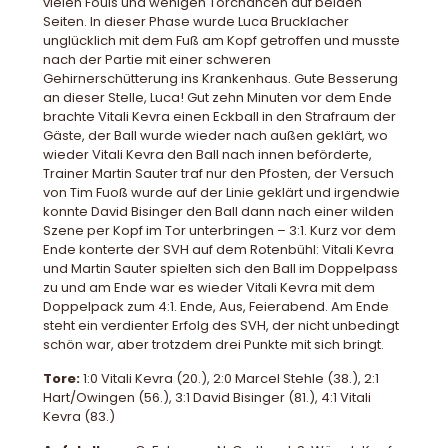
vielen Fouls und wenigen Torchancen auf beiden
Seiten. In dieser Phase wurde Luca Brucklacher
unglücklich mit dem Fuß am Kopf getroffen und musste
nach der Partie mit einer schweren
Gehirnerschütterung ins Krankenhaus. Gute Besserung
an dieser Stelle, Luca! Gut zehn Minuten vor dem Ende
brachte Vitali Kevra einen Eckball in den Strafraum der
Gäste, der Ball wurde wieder nach außen geklärt, wo
wieder Vitali Kevra den Ball nach innen beförderte,
Trainer Martin Sauter traf nur den Pfosten, der Versuch
von Tim Fuoß wurde auf der Linie geklärt und irgendwie
konnte David Bisinger den Ball dann nach einer wilden
Szene per Kopf im Tor unterbringen – 3:1. Kurz vor dem
Ende konterte der SVH auf dem Rotenbühl: Vitali Kevra
und Martin Sauter spielten sich den Ball im Doppelpass
zu und am Ende war es wieder Vitali Kevra mit dem
Doppelpack zum 4:1. Ende, Aus, Feierabend. Am Ende
steht ein verdienter Erfolg des SVH, der nicht unbedingt
schön war, aber trotzdem drei Punkte mit sich bringt.
Tore:
1:0 Vitali Kevra (20.), 2:0 Marcel Stehle (38.), 2:1
Hart/Owingen (56.), 3:1 David Bisinger (81.), 4:1 Vitali
Kevra (83.)