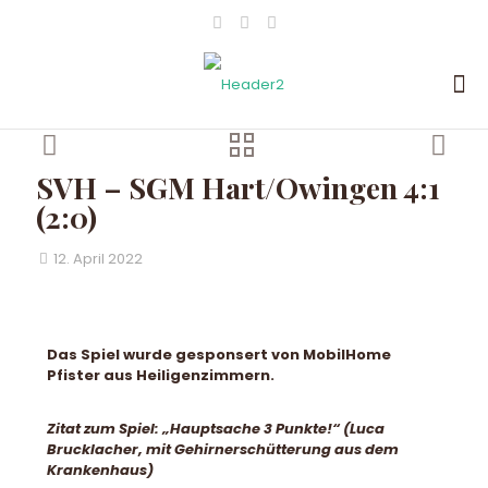
SVH – SGM Hart/Owingen 4:1
(2:0)
12. April 2022
Das Spiel wurde gesponsert von MobilHome
Pfister aus Heiligenzimmern.
Zitat zum Spiel: „Hauptsache 3 Punkte!“ (Luca
Brucklacher, mit Gehirnerschütterung aus dem
Krankenhaus)