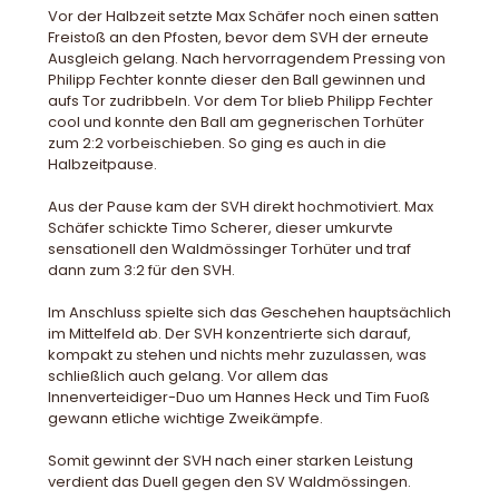
Vor der Halbzeit setzte Max Schäfer noch einen satten
Freistoß an den Pfosten, bevor dem SVH der erneute
Ausgleich gelang. Nach hervorragendem Pressing von
Philipp Fechter konnte dieser den Ball gewinnen und
aufs Tor zudribbeln. Vor dem Tor blieb Philipp Fechter
cool und konnte den Ball am gegnerischen Torhüter
zum 2:2 vorbeischieben. So ging es auch in die
Halbzeitpause.
Aus der Pause kam der SVH direkt hochmotiviert. Max
Schäfer schickte Timo Scherer, dieser umkurvte
sensationell den Waldmössinger Torhüter und traf
dann zum 3:2 für den SVH.
Im Anschluss spielte sich das Geschehen hauptsächlich
im Mittelfeld ab. Der SVH konzentrierte sich darauf,
kompakt zu stehen und nichts mehr zuzulassen, was
schließlich auch gelang. Vor allem das
Innenverteidiger-Duo um Hannes Heck und Tim Fuoß
gewann etliche wichtige Zweikämpfe.
Somit gewinnt der SVH nach einer starken Leistung
verdient das Duell gegen den SV Waldmössingen.