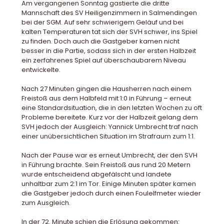
Am vergangenen Sonntag gastierte die dritte
Mannschaft des SV Heiligenzimmern in Salmendingen
bei der SGM. Auf sehr schwierigem Geläuf und bei
kalten Temperaturen tat sich der SVH schwer, ins Spiel
zu finden. Doch auch die Gastgeber kamen nicht
besser in die Partie, sodass sich in der ersten Halbzeit
ein zerfahrenes Spiel auf überschaubarem Niveau
entwickelte.
Nach 27 Minuten gingen die Hausherren nach einem
Freistoß aus dem Halbfeld mit 1:0 in Führung – erneut
eine Standardsituation, die in den letzten Wochen zu oft
Probleme bereitete. Kurz vor der Halbzeit gelang dem
SVH jedoch der Ausgleich: Yannick Umbrecht traf nach
einer unübersichtlichen Situation im Strafraum zum 1:1.
Nach der Pause war es erneut Umbrecht, der den SVH
in Führung brachte. Sein Freistoß aus rund 20 Metern
wurde entscheidend abgefälscht und landete
unhaltbar zum 2:1 im Tor. Einige Minuten später kamen
die Gastgeber jedoch durch einen Foulelfmeter wieder
zum Ausgleich.
In der 72. Minute schien die Erlösung gekommen: