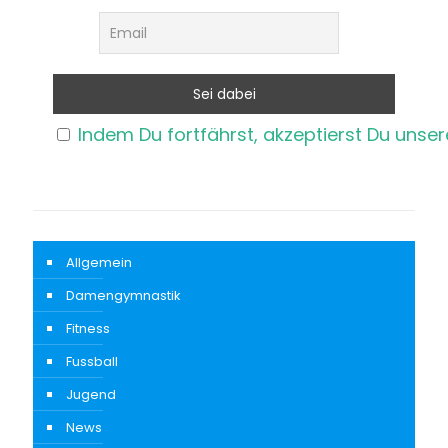
Indem Du fortfährst, akzeptierst Du unse
Allgemein
Damengymnastik
Fitness
Fussball
Jugend
News