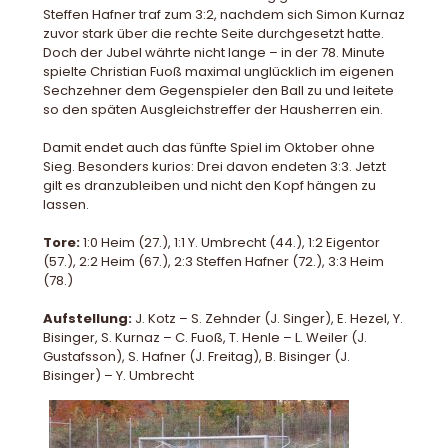
Steffen Hafner traf zum 3:2, nachdem sich Simon Kurnaz
zuvor stark über die rechte Seite durchgesetzt hatte.
Doch der Jubel währte nicht lange – in der 78. Minute
spielte Christian Fuoß maximal unglücklich im eigenen
Sechzehner dem Gegenspieler den Ball zu und leitete
so den späten Ausgleichstreffer der Hausherren ein.
Damit endet auch das fünfte Spiel im Oktober ohne
Sieg. Besonders kurios: Drei davon endeten 3:3. Jetzt
gilt es dranzubleiben und nicht den Kopf hängen zu
lassen.
Tore:
1:0 Heim (27.), 1:1 Y. Umbrecht (44.), 1:2 Eigentor
(57.), 2:2 Heim (67.), 2:3 Steffen Hafner (72.), 3:3 Heim
(78.)
Aufstellung:
J. Kotz – S. Zehnder (J. Singer), E. Hezel, Y.
Bisinger, S. Kurnaz – C. Fuoß, T. Henle – L. Weiler (J.
Gustafsson), S. Hafner (J. Freitag), B. Bisinger (J.
Bisinger) – Y. Umbrecht