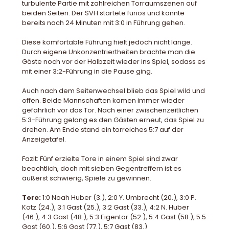
turbulente Partie mit zahlreichen Torraumszenen auf
beiden Seiten. Der SVH startete furios und konnte
bereits nach 24 Minuten mit 3:0 in Führung gehen.
Diese komfortable Führung hielt jedoch nicht lange.
Durch eigene Unkonzentriertheiten brachte man die
Gäste noch vor der Halbzeit wieder ins Spiel, sodass es
mit einer 3:2-Führung in die Pause ging.
Auch nach dem Seitenwechsel blieb das Spiel wild und
offen. Beide Mannschaften kamen immer wieder
gefährlich vor das Tor. Nach einer zwischenzeitlichen
5:3-Führung gelang es den Gästen erneut, das Spiel zu
drehen. Am Ende stand ein torreiches 5:7 auf der
Anzeigetafel.
Fazit: Fünf erzielte Tore in einem Spiel sind zwar
beachtlich, doch mit sieben Gegentreffern ist es
äußerst schwierig, Spiele zu gewinnen.
Tore:
1:0 Noah Huber (3.), 2:0 Y. Umbrecht (20.), 3:0 P.
Kotz (24.), 3:1 Gast (25.), 3:2 Gast (33.), 4:2 N. Huber
(46.), 4:3 Gast (48.), 5:3 Eigentor (52.), 5:4 Gast (58.), 5:5
Gast (60.), 5:6 Gast (77.), 5:7 Gast (83.)