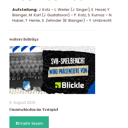
Aufstellung:
J. Kotz – L. Weiler (J. Singer), E. Hezel, Y.
Bisinger, M. Karl (J. Gustafsson) – P. Kotz, S. Kurnaz – N.
Huber, T. Henle, S. Zehnder (B. Bisinger) – Y. Umbrecht
weitere Beiträge
5. August 2026
Unentschieden im Testspiel
mehr lesen