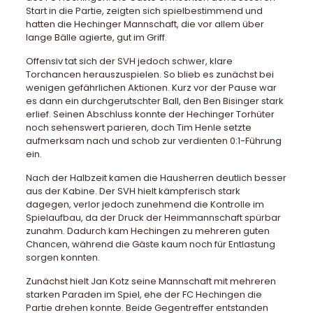
Start in die Partie, zeigten sich spielbestimmend und
hatten die Hechinger Mannschaft, die vor allem über
lange Bälle agierte, gut im Griff.
Offensiv tat sich der SVH jedoch schwer, klare
Torchancen herauszuspielen. So blieb es zunächst bei
wenigen gefährlichen Aktionen. Kurz vor der Pause war
es dann ein durchgerutschter Ball, den Ben Bisinger stark
erlief. Seinen Abschluss konnte der Hechinger Torhüter
noch sehenswert parieren, doch Tim Henle setzte
aufmerksam nach und schob zur verdienten 0:1-Führung
ein.
Nach der Halbzeit kamen die Hausherren deutlich besser
aus der Kabine. Der SVH hielt kämpferisch stark
dagegen, verlor jedoch zunehmend die Kontrolle im
Spielaufbau, da der Druck der Heimmannschaft spürbar
zunahm. Dadurch kam Hechingen zu mehreren guten
Chancen, während die Gäste kaum noch für Entlastung
sorgen konnten.
Zunächst hielt Jan Kotz seine Mannschaft mit mehreren
starken Paraden im Spiel, ehe der FC Hechingen die
Partie drehen konnte. Beide Gegentreffer entstanden