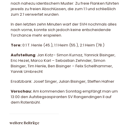
nach nahezu identischem Muster: Zu freie Flanken führten
jeweils zu freien Abschlüssen, die zum 1:1 und schließlich
zum 2:1 verwertet wurden.
In den letzten zehn Minuten warf der SVH nochmals alles
nach vorne, konnte sich jedoch keine entscheidende
Torchance mehr erspielen.
Tore:
0:1 T. Henle (45.), 1:1 Heim (55.), 2:1 Heim (78.)
Aufstellung
: Jan Kotz– Simon Kurnaz, Yannick Bisinger,
Eric Hezel, Marco Karl – Sebastian Zehnder, Simon
Bisinger, Tim Henle, Ben Bisinger – Felix Schellhammer,
Yannik Umbrecht
Ersatzbank: Josef Singer, Julian Bisinger, Steffen Hafner
Vorschau:
Am kommenden Sonntag empfängt man um
13:00 den Aufstiegsaspiranten SV Rangendingen II auf
dem Rotenbühl.
weitere Beiträge