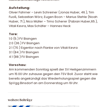
Aufstellung:
Oliver Fahrner – Levin Schreiner (Jonas Huber, 46.), Tim
Fuoß, Sebastian Wörz, Eugen Boon – Marius Stehle (Noah
Huber, 71.), Nico Müller – Timo Scherer (Fabian Huber,65.),
Vitali Kevra, Max Schäfer – Hannes Heck
Tore:
1:0 (5.) FV Bisingen
2:0 (36.) FV Bisingen
2:1 (70.) Eigentor nach Flanke von Vitali Kevra
3:1 (84.) FV Bisingen
4:1 (88.) FV Bisingen
Vorschau:
Am kommenden Sonntag spielt der SV Heiligenzimmern
um 15:00 Uhr zuhause gegen den TSV Boll. Zuvor steht wie
bereits angekündigt das Wiederholungsspiel gegen die
SpVgg Binsdorf an am Donnerstag um 19 Uhr.
weitere Beiträge