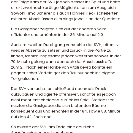
der Folge kam der SVH jedoch besser ins Spiel und hatte
direkt zwei hochkarätige Möglichkeiten zum Ausgleich.
Sowohl Timo Scherer als auch Hannes Heck scheiterten
mit ihren Abschlüssen allerdings jeweils an der Querlatte.
Die Gastgeber zeigten sich auf der anderen Seite
effizienter und erhöhten in der 36. Minute auf 2:0.
Auch im zweiten Durchgang versuchte der SVH, offensiv
wieder Akzente zu setzen und zurück in die Partie zu
finden, tat sich insgesamt jedoch weiterhin schwer. In der
70. Minute gelang dann dennoch der Anschlusstreffer
zum 2:1. Nach einer Flanke von Vitali Kevra konnte ein
gegnerischer Verteidiger den Ball nur noch ins eigene
Tor grätschen.
Der SVH versuchte anschließend nochmals Druck
aufzubauen und agierte offensiver, schaffte es jedoch
nicht mehr entscheidend zurück ins Spiel. Stattdessen
nutzten die Gastgeber die sich bietenden Räume
konsequent aus und erhöhten in der 84. sowie 88. Minute
auf den 4:1-Endstand.
So musste der SVH am Ende eine deutliche
Auswärtsniederlage hinnehmen.