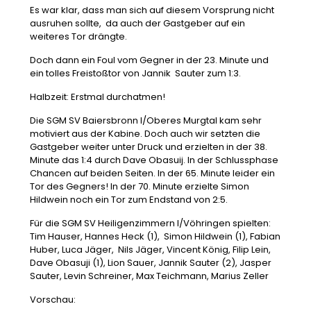
Es war klar, dass man sich auf diesem Vorsprung nicht
ausruhen sollte, da auch der Gastgeber auf ein
weiteres Tor drängte.
Doch dann ein Foul vom Gegner in der 23. Minute und
ein tolles Freistoßtor von Jannik Sauter zum 1:3.
Halbzeit: Erstmal durchatmen!
Die SGM SV Baiersbronn I/Oberes Murgtal kam sehr
motiviert aus der Kabine. Doch auch wir setzten die
Gastgeber weiter unter Druck und erzielten in der 38.
Minute das 1:4 durch Dave Obasuij. In der Schlussphase
Chancen auf beiden Seiten. In der 65. Minute leider ein
Tor des Gegners! In der 70. Minute erzielte Simon
Hildwein noch ein Tor zum Endstand von 2:5.
Für die SGM SV Heiligenzimmern I/Vöhringen spielten:
Tim Hauser, Hannes Heck (1), Simon Hildwein (1), Fabian
Huber, Luca Jäger, Nils Jäger, Vincent König, Filip Lein,
Dave Obasuji (1), Lion Sauer, Jannik Sauter (2), Jasper
Sauter, Levin Schreiner, Max Teichmann, Marius Zeller
Vorschau: